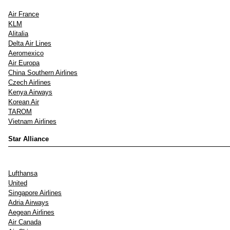
Air France
KLM
Alitalia
Delta Air Lines
Aeromexico
Air Europa
China Southern Airlines
Czech Airlines
Kenya Airways
Korean Air
TAROM
Vietnam Airlines
Star Alliance
Lufthansa
United
Singapore Airlines
Adria Airways
Aegean Airlines
Air Canada