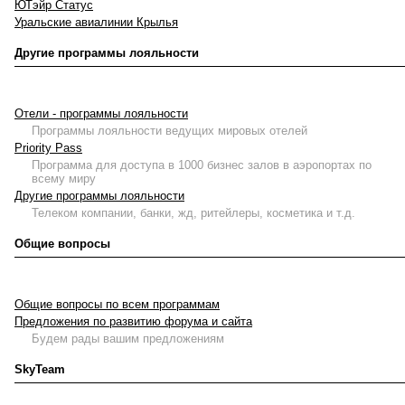
ЮТэйр Статус
Уральские авиалинии Крылья
Другие программы лояльности
Отели - программы лояльности
Программы лояльности ведущих мировых отелей
Priority Pass
Программа для доступа в 1000 бизнес залов в аэропортах по
всему миру
Другие программы лояльности
Телеком компании, банки, жд, ритейлеры, косметика и т.д.
Общие вопросы
Общие вопросы по всем программам
Предложения по развитию форума и сайта
Будем рады вашим предложениям
SkyTeam