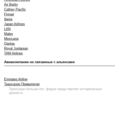
Air Berlin
Cathay Pacific
Finnair
Iberia
Japan Airlines
LAN
Malev
Mexicana
Qantas
Royal Jordanian
TAM Airlines
Авиакомпании не связанные с альянсами
Emirates Airline
Трансаэро Привилегия
Трансаэро больше нет, форум представляет историческую
ценность