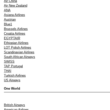
Air China
Air New Zealand
ANA
Asiana Airlines
Austrian
Blue1
Brussels Airlines
Croatia Airlines
EGYPTAIR
Ethiopian Airlines
LOT Polish Airlines
Scandinavian Airlines
South African Airways
SWISS
TAP Portugal
THAI
Turkish Airlines
US Airways
One World
British Airways
American Airlines